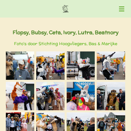
Ga
direct
naar
de
Flopsy, Bubsy, Ceta, Ivory, Lutra, Beatnory
hoofdinhoud
Foto's door Stichting Hoogvliegers, Bas & Marijke