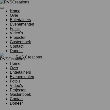
Ga
direct
Home
naar
Over
de
Entertainers
hoofdinhoud
Evenementen
Foto's
Video's
Projecten
Gastenboek
Contact
Doneer
RVS Creations
Home
Over
Entertainers
Evenementen
Foto's
Video's
Projecten
Gastenboek
Contact
Doneer