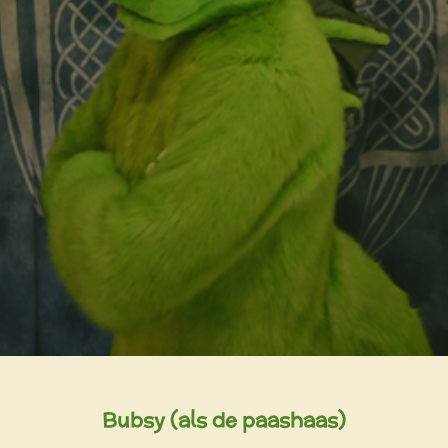
Bubsy (als de paashaas)