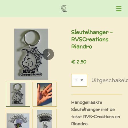
Ga
direct
naar
de
Sleutelhanger -
hoofdinhoud
RVSCreations
Riandro
€ 2,50
Uitgeschakel
Handgemaakte
Sleutelhanger met de
tekst RVS-Creations en
Riandro.